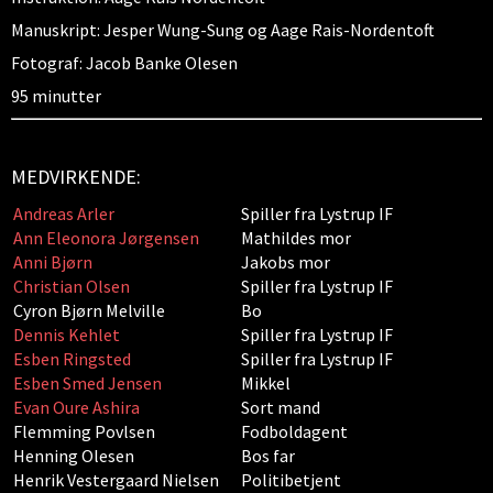
Manuskript: Jesper Wung-Sung og Aage Rais-Nordentoft
Fotograf: Jacob Banke Olesen
95 minutter
MEDVIRKENDE:
Andreas Arler
Spiller fra Lystrup IF
Ann Eleonora Jørgensen
Mathildes mor
Anni Bjørn
Jakobs mor
Christian Olsen
Spiller fra Lystrup IF
Cyron Bjørn Melville
Bo
Dennis Kehlet
Spiller fra Lystrup IF
Esben Ringsted
Spiller fra Lystrup IF
Esben Smed Jensen
Mikkel
Evan Oure Ashira
Sort mand
Flemming Povlsen
Fodboldagent
Henning Olesen
Bos far
Henrik Vestergaard Nielsen
Politibetjent