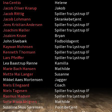
Ina Centio
Helene
Jacob Oliver Krarup
Jakob
Jacob Rittig
Spiller fra Lystrup IF
Jacob Lohmann
Skrankebetjent
Jens Kristian Andersen
Spiller fra Lystrup IF
Joachim Møller
Spiller fra Lystrup IF
Joakim Kruse
Bryan
John Sivebæk
Fodboldagent
Kaywan Mohnsen
Spiller fra Lystrup IF
Kenneth Thomsen
Spiller fra Lystrup IF
Lars Pfeiffer
Spiller fra Lystrup IF
Lea Baastrup Rønne
Kamilla
Marie Bach Hansen
Mathilde
Mette Mai Langer
Susanne
Mikkel Aaes Mortensen
Jagger
Niels Ellegaard
Coach
Niels Tagesen
Spiller fra Lystrup IF
Rasmus Madsen
Spiller fra Lystrup IF
Sofie Maria Ahlgren
Mathilde
Susanne Skou Sørensen
Politibetjent