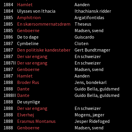
1884
Hamlet
Aanden
1884
Ulysses von Ithacia
Ithachiansk ridder
1885
Amphitrion
Argatifontidas
1885
En skærsommernatsdrøm
Theseus
1885
Genboerne
Madsen, svend
1886
De to dage
Guiscardo
1887
Cymbeline
Cloten
1887
Den politiske kandestøber
Gert Bundtmager
1887
Der var engang
En schweizer
1887II
Der var engang
En schweizer
1887
Genboerne
Madsen, svend
1887
Hamlet
Aanden
1888
Broder Rus
Jens, bondekarl
1888
Dante
Guido Bella, guldsmed
1888II
Dante
Guido Bella, guldsmed
1888
De usynlige
1888
Der var engang
En schweizer
1888
Elverhøj
Mogens, jæger
1888
Erasmus Montanus
Jesper Ridefoged
1888
Genboerne
Madsen, svend