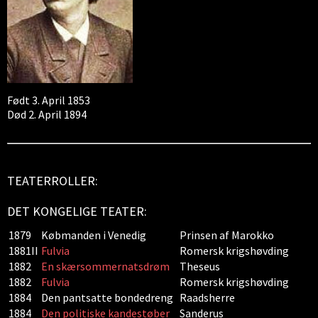
Født 3. April 1853
Død 2. April 1894
TEATERROLLER:
DET KONGELIGE TEATER:
1879
Købmanden i Venedig
Prinsen af Marokko
1881II
Fulvia
Romersk krigshøvding
1882
En skærsommernatsdrøm
Theseus
1882
Fulvia
Romersk krigshøvding
1884
Den pantsatte bondedreng
Raadsherre
1884
Den politiske kandestøber
Sanderus