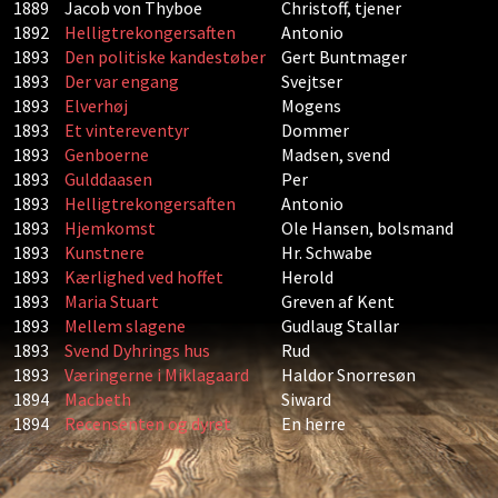
1889
Jacob von Thyboe
Christoff, tjener
1892
Helligtrekongersaften
Antonio
1893
Den politiske kandestøber
Gert Buntmager
1893
Der var engang
Svejtser
1893
Elverhøj
Mogens
1893
Et vintereventyr
Dommer
1893
Genboerne
Madsen, svend
1893
Gulddaasen
Per
1893
Helligtrekongersaften
Antonio
1893
Hjemkomst
Ole Hansen, bolsmand
1893
Kunstnere
Hr. Schwabe
1893
Kærlighed ved hoffet
Herold
1893
Maria Stuart
Greven af Kent
1893
Mellem slagene
Gudlaug Stallar
1893
Svend Dyhrings hus
Rud
1893
Væringerne i Miklagaard
Haldor Snorresøn
1894
Macbeth
Siward
1894
Recensenten og dyret
En herre