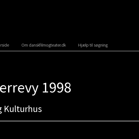
rside
Om danskfilmogteater.dk
Hjælp til søgning
terrevy 1998
g Kulturhus