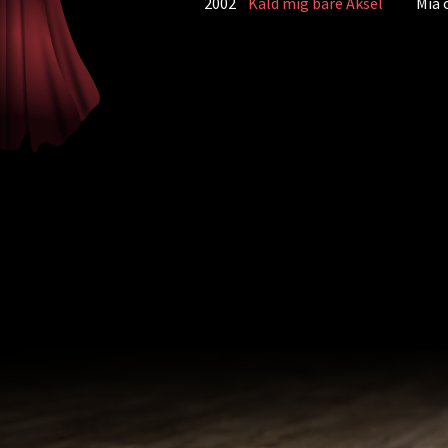
2002
Kald mig bare Aksel
Mia 