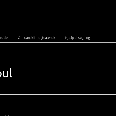
rside
Om danskfilmogteater.dk
Hjælp til søgning
oul