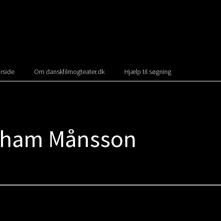
rside
Om danskfilmogteater.dk
Hjælp til søgning
ngham Månsson