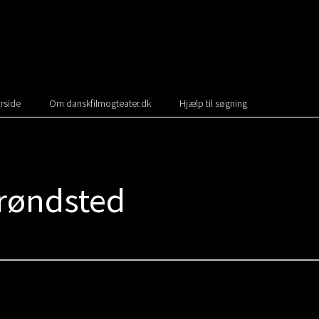
rside
Om danskfilmogteater.dk
Hjælp til søgning
røndsted