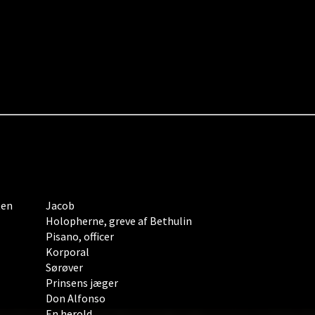
ten
Jacob
Holopherne, greve af Bethulin
Pisano, officer
Korporal
Sørøver
Prinsens jæger
Don Alfonso
En herold