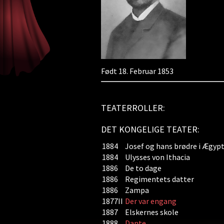
Født 18. Februar 1853
TEATERROLLER:
DET KONGELIGE TEATER:
1884
Josef og hans brødre i Ægyp
1884
Ulysses von Ithacia
1886
De to dage
1886
Regimentets datter
1886
Zampa
1877II
Der var engang
1887
Elskernes skole
1888
Dante