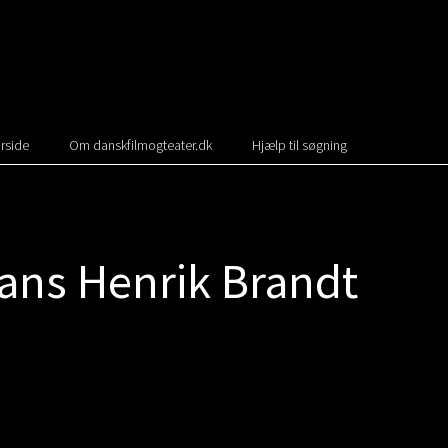
rside
Om danskfilmogteater.dk
Hjælp til søgning
ans Henrik Brandt