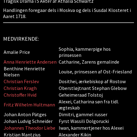
Tragisk Drama i 5 Akter af Athalia Schwartz
Handlingen foregaar dels i Moskva og dels i Susdal Klosteret i
Aaret 1718.
MEDVIRKENDE:
Sophia, kammerpige hos
Amalie Price
prinsessen
Anna Henriette Andersen
Catharine, Zarens gemalinde
Benthine Henriette
Louise, prinsessen af Ost-Friesland
Nielsen
Christian Ferslev
Dosithei, ærkebiskop af Rostow
Christian Kragh
Oberstløjtnant Stephan Glebow
Christoffer Hvid
Geheimeraad Tolstoj
Alexei, Catharina søn fra tidl.
Fritz Wilhelm Hultmann
ægteskab
Johan Anton Pätges
Dimitri, gammel russer
Johan Ludvig Schneider
Fyrst Wassili Dolgorucki
Johannes Theodor Liebe
Iwan, kammertjener hos Alexei
Kristian Mantzius
Alexander Kikin