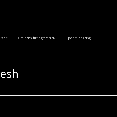
rside
Om danskfilmogteater.dk
Hjælp til søgning
resh