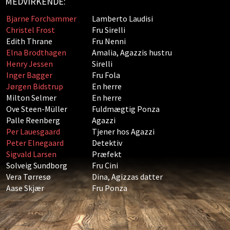
MEDVIRKENDE:
Bjarne Forchammer
Lamberto Laudisi
Christel Frost
Fru Sirelli
Edith Thrane
Fru Nenni
Elna Brodthagen
Amalia, Agazzis hustru
Henry Jessen
Sirelli
Inger Bagger
Fru Fola
Jørgen Bidstrup
En herre
Milton Selmer
En herre
Ove Steen-Müller
Fuldmægtig Ponza
Palle Reenberg
Agazzi
Per Lauesgaard
Tjener hos Agazzi
Peter Elnegaard
Detektiv
Sigvald Larsen
Præfekt
Solveig Sundborg
Fru Cini
Vera Tørresø
Dina, Agizzas datter
Aase Skjær
Fru Ponza