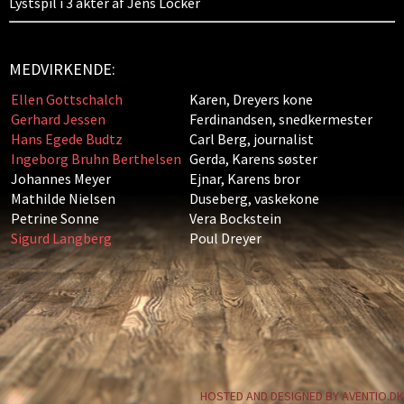
Lystspil i 3 akter af Jens Locker
MEDVIRKENDE:
Ellen Gottschalch
Karen, Dreyers kone
Gerhard Jessen
Ferdinandsen, snedkermester
Hans Egede Budtz
Carl Berg, journalist
Ingeborg Bruhn Berthelsen
Gerda, Karens søster
Johannes Meyer
Ejnar, Karens bror
Mathilde Nielsen
Duseberg, vaskekone
Petrine Sonne
Vera Bockstein
Sigurd Langberg
Poul Dreyer
HOSTED AND DESIGNED BY AVENTIO.DK