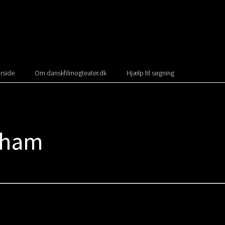
rside
Om danskfilmogteater.dk
Hjælp til søgning
aham