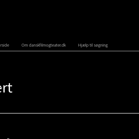
rside
Om danskfilmogteater.dk
Hjælp til søgning
rt