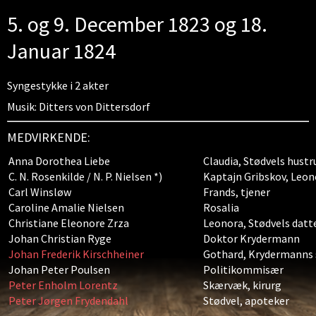
5. og 9. December 1823 og 18.
Januar 1824
Syngestykke i 2 akter
Musik: Ditters von Dittersdorf
MEDVIRKENDE:
Anna Dorothea Liebe
Claudia, Stødvels hustr
C. N. Rosenkilde / N. P. Nielsen *)
Kaptajn Gribskov, Leon
Carl Winsløw
Frands, tjener
Caroline Amalie Nielsen
Rosalia
Christiane Eleonore Zrza
Leonora, Stødvels datt
Johan Christian Ryge
Doktor Krydermann
Johan Frederik Kirschheiner
Gothard, Krydermanns
Johan Peter Poulsen
Politikommisær
Peter Enholm Lorentz
Skærvæk, kirurg
Peter Jørgen Frydendahl
Stødvel, apoteker