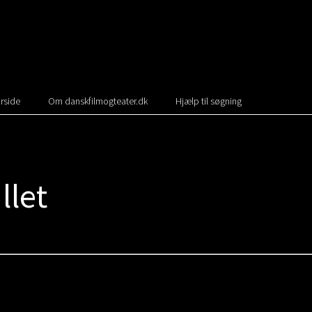
rside
Om danskfilmogteater.dk
Hjælp til søgning
llet