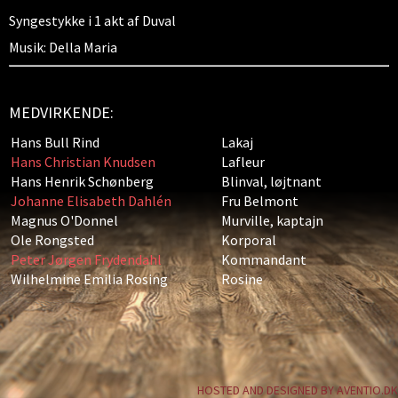
Syngestykke i 1 akt af Duval
Musik: Della Maria
MEDVIRKENDE:
Hans Bull Rind
Lakaj
Hans Christian Knudsen
Lafleur
Hans Henrik Schønberg
Blinval, løjtnant
Johanne Elisabeth Dahlén
Fru Belmont
Magnus O'Donnel
Murville, kaptajn
Ole Rongsted
Korporal
Peter Jørgen Frydendahl
Kommandant
Wilhelmine Emilia Rosing
Rosine
HOSTED AND DESIGNED BY AVENTIO.DK