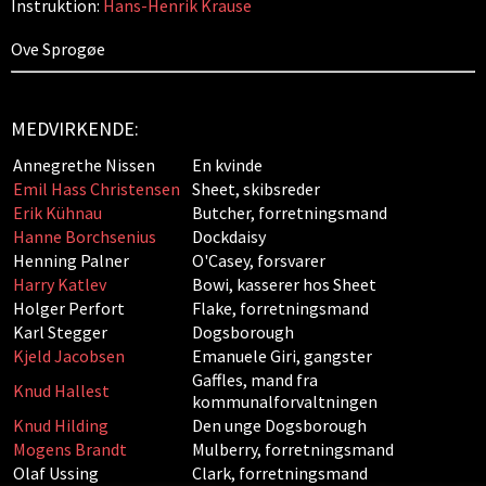
Instruktion:
Hans-Henrik Krause
Ove Sprogøe
MEDVIRKENDE:
Annegrethe Nissen
En kvinde
Emil Hass Christensen
Sheet, skibsreder
Erik Kühnau
Butcher, forretningsmand
Hanne Borchsenius
Dockdaisy
Henning Palner
O'Casey, forsvarer
Harry Katlev
Bowi, kasserer hos Sheet
Holger Perfort
Flake, forretningsmand
Karl Stegger
Dogsborough
Kjeld Jacobsen
Emanuele Giri, gangster
Gaffles, mand fra
Knud Hallest
kommunalforvaltningen
Knud Hilding
Den unge Dogsborough
Mogens Brandt
Mulberry, forretningsmand
Olaf Ussing
Clark, forretningsmand