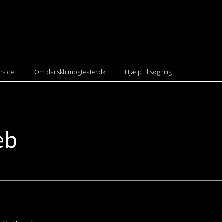
rside
Om danskfilmogteater.dk
Hjælp til søgning
eb