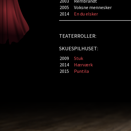
2003
Rembrandt
2005
Voksne mennesker
2014
En du elsker
TEATERROLLER:
SKUESPILHUSET:
2009
Stuk
2014
Hærværk
2015
Puntila