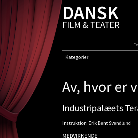
DANSK
FILM & TEATER
Fo
Kategorier
Av, hvor er 
Industripalæets Te
Instruktion: Erik Bent Svendlund
MEDVIRKENDE: