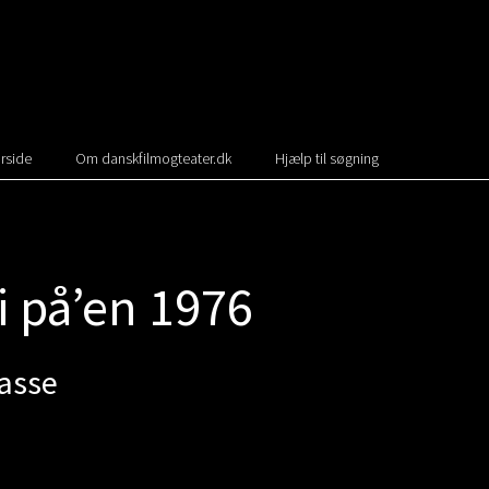
rside
Om danskfilmogteater.dk
Hjælp til søgning
vi på’en 1976
rasse