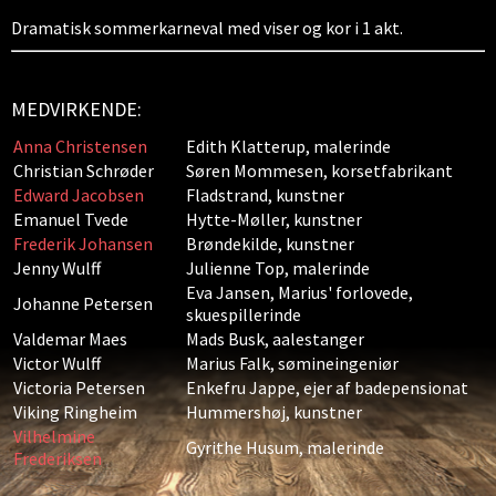
Dramatisk sommerkarneval med viser og kor i 1 akt.
MEDVIRKENDE:
Anna Christensen
Edith Klatterup, malerinde
Christian Schrøder
Søren Mommesen, korsetfabrikant
Edward Jacobsen
Fladstrand, kunstner
Emanuel Tvede
Hytte-Møller, kunstner
Frederik Johansen
Brøndekilde, kunstner
Jenny Wulff
Julienne Top, malerinde
Eva Jansen, Marius' forlovede,
Johanne Petersen
skuespillerinde
Valdemar Maes
Mads Busk, aalestanger
Victor Wulff
Marius Falk, sømineingeniør
Victoria Petersen
Enkefru Jappe, ejer af badepensionat
Viking Ringheim
Hummershøj, kunstner
Vilhelmine
Gyrithe Husum, malerinde
Frederiksen