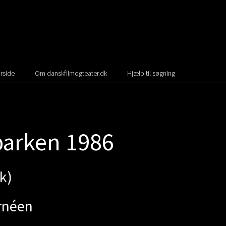
rside
Om danskfilmogteater.dk
Hjælp til søgning
parken 1986
k)
rnéen