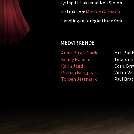
Lystspil i 3 akter af Neil Simon
Instruktion:
Morten Grunwald
Handlingen foregår i New York
MEDVIRKENDE:
Annie Birgit Garde
Mrs. Bank
Benny Hansen
Telefon
Karin Jagd
Corie Bra
Preben Borggaard
Victor Ve
Torben Jetsmark
Paul Brat