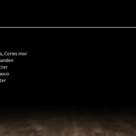
s, Cories mor
manden
tter
lasco
ter