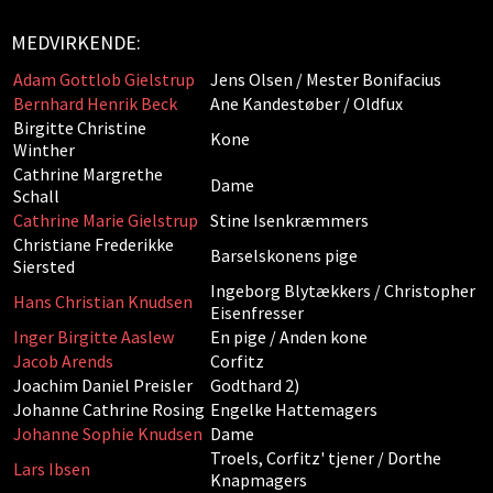
MEDVIRKENDE:
Adam Gottlob Gielstrup
Jens Olsen / Mester Bonifacius
Bernhard Henrik Beck
Ane Kandestøber / Oldfux
Birgitte Christine
Kone
Winther
Cathrine Margrethe
Dame
Schall
Cathrine Marie Gielstrup
Stine Isenkræmmers
Christiane Frederikke
Barselskonens pige
Siersted
Ingeborg Blytækkers / Christopher
Hans Christian Knudsen
Eisenfresser
Inger Birgitte Aaslew
En pige / Anden kone
Jacob Arends
Corfitz
Joachim Daniel Preisler
Godthard 2)
Johanne Cathrine Rosing
Engelke Hattemagers
Johanne Sophie Knudsen
Dame
Troels, Corfitz' tjener / Dorthe
Lars Ibsen
Knapmagers