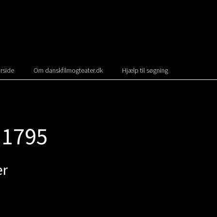
rside
Om danskfilmogteater.dk
Hjælp til søgning
 1795
er