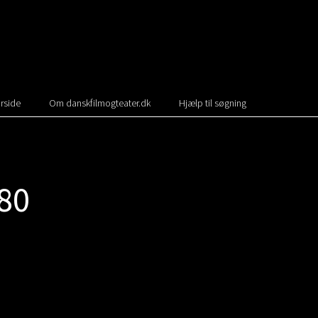
rside
Om danskfilmogteater.dk
Hjælp til søgning
80