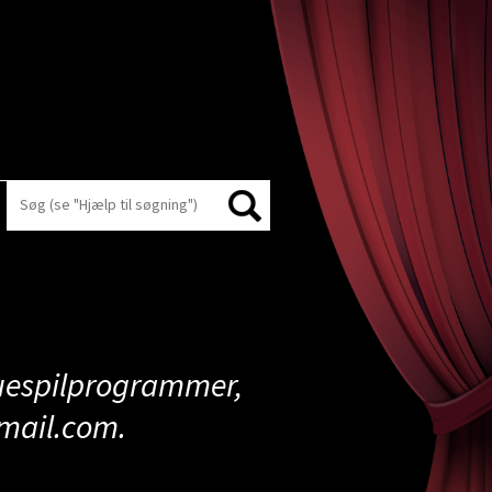
kuespilprogrammer,
mail.com
.