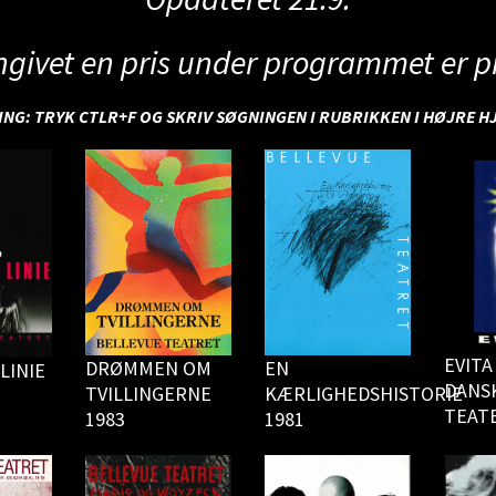
ngivet en pris under programmet er pri
NG: TRYK CTLR+F OG SKRIV SØGNINGEN I RUBRIKKEN I HØJRE 
EVITA
DRØMMEN OM
EN
LINIE
DANS
TVILLINGERNE
KÆRLIGHEDSHISTORIE
TEATE
1983
1981