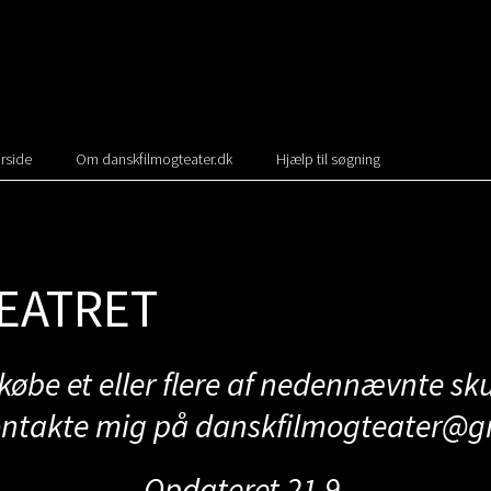
rside
Om danskfilmogteater.dk
Hjælp til søgning
EATRET
 købe et eller flere af nedennævnte s
ontakte mig på
danskfilmogteater@g
Opdateret 21.9.