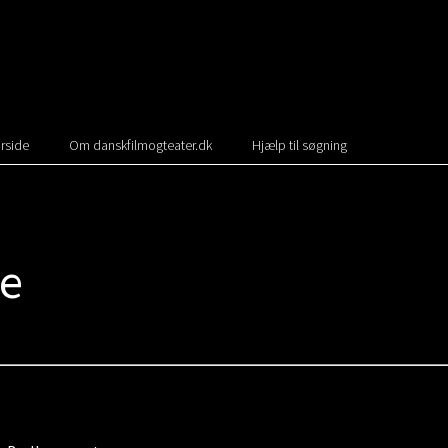
rside
Om danskfilmogteater.dk
Hjælp til søgning
de