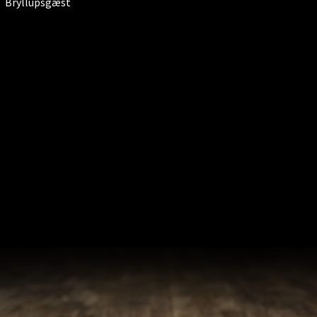
Bryllupsgæst