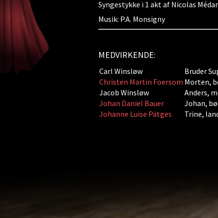
Syngestykke i 1 akt af Nicolas Méda
Musik: P.A. Monsigny
MEDVIRKENDE:
Carl Winsløw
Bruder Su
Christen Martin Foersom
Morten, b
Jacob Winsløw
Anders, m
Johan Daniel Bauer
Johan, bø
Johanne Luise Pätges
Trine, la