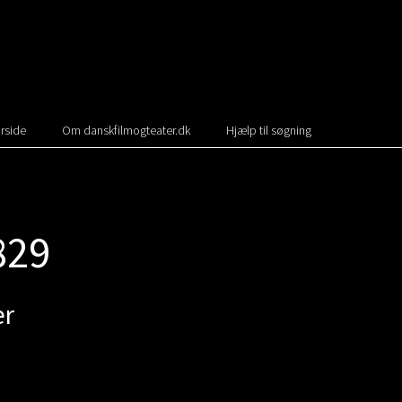
rside
Om danskfilmogteater.dk
Hjælp til søgning
829
er