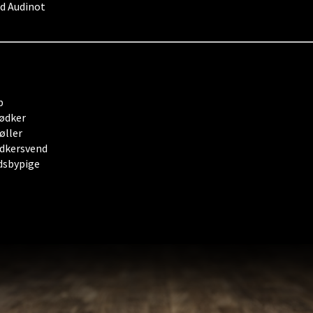
rd Audinot
p
ødker
øller
dkersvend
ndsbypige