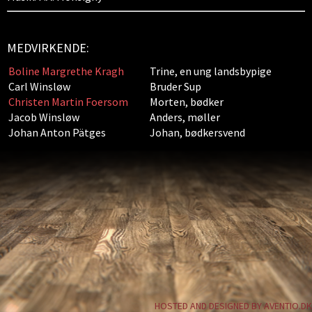
MEDVIRKENDE:
Boline Margrethe Kragh
Trine, en ung landsbypige
Carl Winsløw
Bruder Sup
Christen Martin Foersom
Morten, bødker
Jacob Winsløw
Anders, møller
Johan Anton Pätges
Johan, bødkersvend
HOSTED AND DESIGNED BY AVENTIO.DK