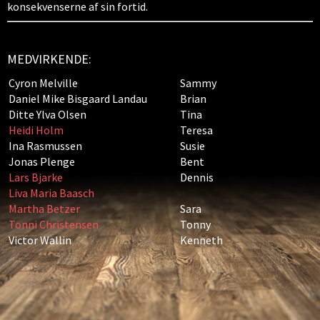
konsekvenserne af sin fortid.
MEDVIRKENDE:
Cyron Melville
Sammy
Daniel Mike Bisgaard Landau
Brian
Ditte Ylva Olsen
Tina
Heidi Holm
Teresa
Ina Rasmussen
Susie
Jonas Plenge
Bent
Lars Bjarke
Dennis
Liva Maria Baasch
Martha Betzer
Sara
Tonni Christensen
Tonny
Victor Wallin
Kenneth