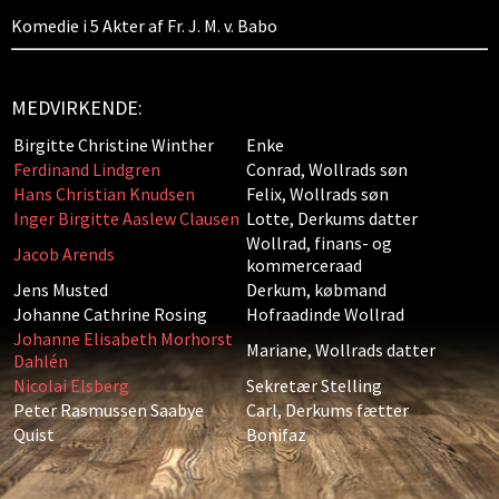
Komedie i 5 Akter af Fr. J. M. v. Babo
MEDVIRKENDE:
Birgitte Christine Winther
Enke
Ferdinand Lindgren
Conrad, Wollrads søn
Hans Christian Knudsen
Felix, Wollrads søn
Inger Birgitte Aaslew Clausen
Lotte, Derkums datter
Wollrad, finans- og
Jacob Arends
kommerceraad
Jens Musted
Derkum, købmand
Johanne Cathrine Rosing
Hofraadinde Wollrad
Johanne Elisabeth Morhorst
Mariane, Wollrads datter
Dahlén
Nicolai Elsberg
Sekretær Stelling
Peter Rasmussen Saabye
Carl, Derkums fætter
Quist
Bonifaz