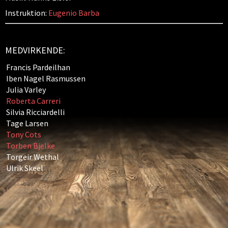
Instruktion:
Eugenio Barba
MEDVIRKENDE:
Francis Pardeilhan
Iben Nagel Rasmussen
Julia Varley
Roberta Carreri
Silvia Ricciardelli
Tage Larsen
Tony Cots
Torben Bjelke
Torgeir Wethal
Ulrik Skeel