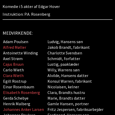
Komedie i 5 akter af Edgar Hover
Instruktion: P.A. Rosenberg
MEDVIRKENDE:
Adam Poulsen
Ludvig, Hansens søn
Alfred Møller
Jakob Brandt, fabrikant
Antoinette Winding
Charlotte Svendsen
Axel Strøm
Schmidt, forfatter
Cajus Bruun
Lustig, paaklæder
Carlo Wieth
Willy, Warrens søn
Clara Wieth
Alvilde, Hansens datter
Egill Rostrup
Konsul Warren, fabrikant
Einar Rosenbaum
Nicolaisen, kelner
Elisabeth Rosenberg
Clara, Brandts hustru
Gerda Schebye
Marie, Brandts datter
Henrik Malberg
Gamle Hansen, portner
Johannes Anker Larsen
Fritz Jespersen, fabriksarbejder