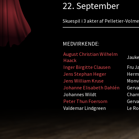
22. September
Skuespil i 3 akter af Pelletier-Volm
MEDVIRKENDE:
August Christian Wilhelm
Jauke
Haack
Inger Birgitte Clausen
Fru J
Jens Stephan Heger
Hermo
Jens William Kruse
Monva
Johanne Elisabeth Dahlén
Gerva
Johannes Wildt
Champ
Peter Thun Foersom
Gerva
Valdemar Lindgreen
Le Ro