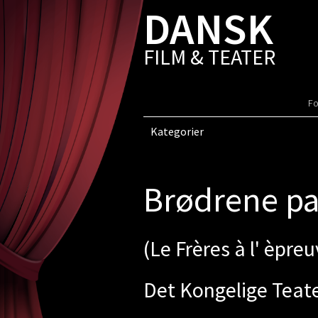
DANSK
FILM & TEATER
Fo
Kategorier
Brødrene pa
(Le Frères à l' èpreu
Det Kongelige Teat