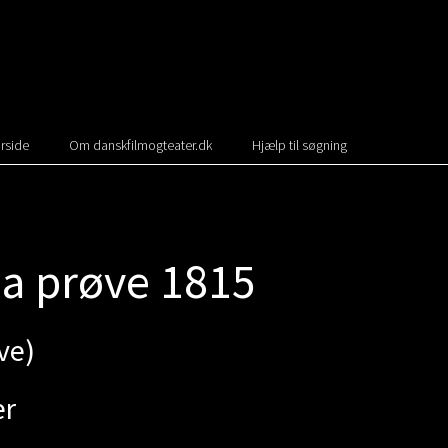
rside
Om danskfilmogteater.dk
Hjælp til søgning
a prøve 1815
ve)
er