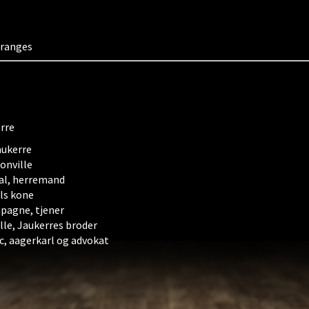
eranges
rre
aukerre
nville
l, herremand
ls kone
agne, tjener
lle, Jaukerres broder
c, aagerkarl og advokat