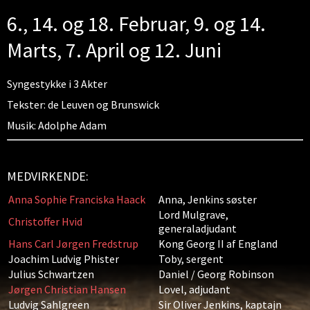
6., 14. og 18. Februar, 9. og 14.
Marts, 7. April og 12. Juni
Syngestykke i 3 Akter
Tekster: de Leuven og Brunswick
Musik: Adolphe Adam
MEDVIRKENDE:
Anna Sophie Franciska Haack
Anna, Jenkins søster
Lord Mulgrave,
Christoffer Hvid
generaladjudant
Hans Carl Jørgen Fredstrup
Kong Georg II af England
Joachim Ludvig Phister
Toby, sergent
Julius Schwartzen
Daniel / Georg Robinson
Jørgen Christian Hansen
Lovel, adjudant
Ludvig Sahlgreen
Sir Oliver Jenkins, kaptajn