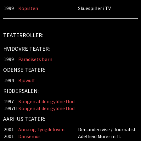
1999
Kopisten
Skuespiller i TV
TEATERROLLER:
HVIDOVRE TEATER:
1999
Paradisets børn
ODENSE TEATER:
1994
Bjowulf
RIDDERSALEN:
1997
Kongen af den gyldne flod
1997II
Kongen af den gyldne flod
AARHUS TEATER:
2001
Anna og Tyngdeloven
Den anden vise / Journalist
2001
Dansemus
Adelheid Mürer m.fl.