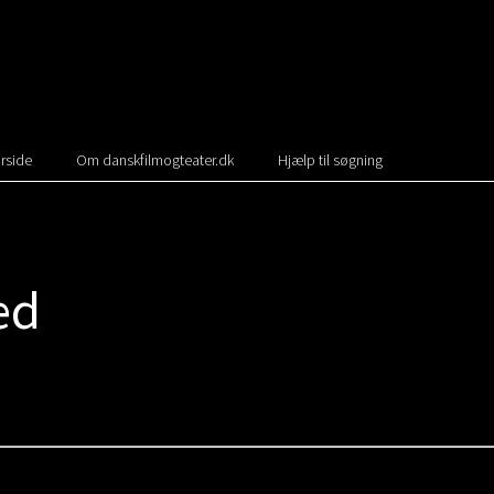
rside
Om danskfilmogteater.dk
Hjælp til søgning
ed