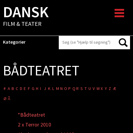
DANSK
FILM & TEATER
Kategorier
BÅDTEATRET
#
A
B
C
D
E
F
G
H
I
J
K
L
M
N
O
P
Q
R
S
T
U
V
W
X
Y
Z
Æ
Ø
Å
*Bådteatret
2 x Terror 2010