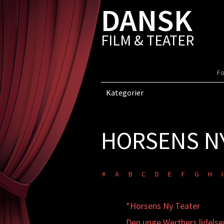
DANSK
FILM & TEATER
Fo
Kategorier
HORSENS N
#
A
B
C
D
E
F
G
H
I
*Horsens Ny Teater
Den unge Werthers lidelse