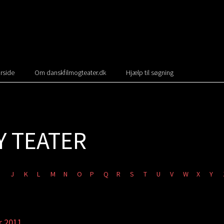
rside
Om danskfilmogteater.dk
Hjælp til søgning
Y TEATER
J
K
L
M
N
O
P
Q
R
S
T
U
V
W
X
Y
r 2011