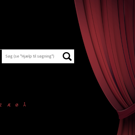
Z
Æ
Ø
Å