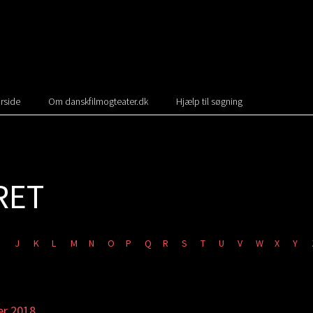
rside
Om danskfilmogteater.dk
Hjælp til søgning
RET
J
K
L
M
N
O
P
Q
R
S
T
U
V
W
X
Y
er 2018