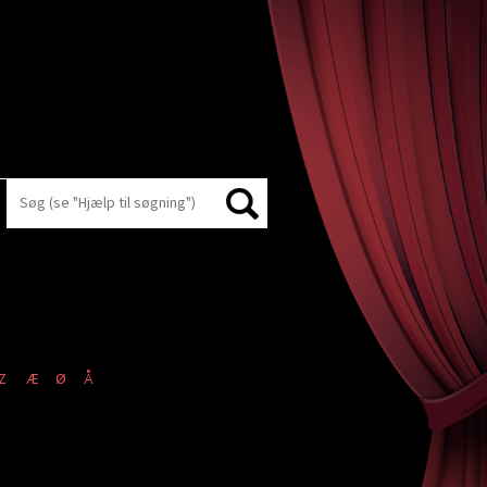
Z
Æ
Ø
Å