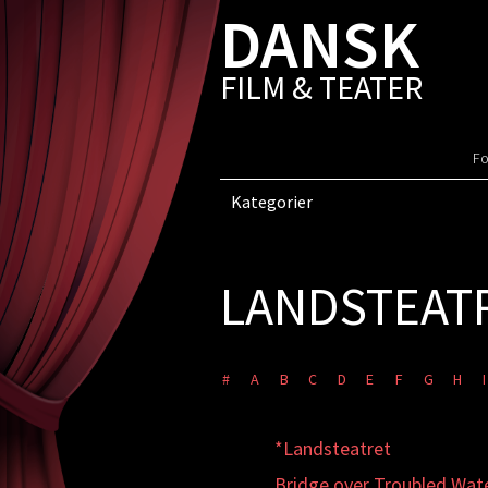
DANSK
FILM & TEATER
Fo
Kategorier
LANDSTEAT
#
A
B
C
D
E
F
G
H
I
*Landsteatret
Bridge over Troubled Wat