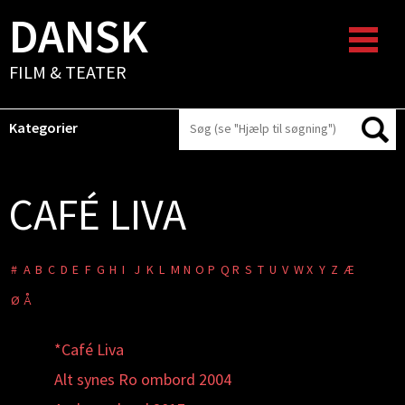
DANSK
FILM & TEATER
Kategorier
CAFÉ LIVA
#
A
B
C
D
E
F
G
H
I
J
K
L
M
N
O
P
Q
R
S
T
U
V
W
X
Y
Z
Æ
Ø
Å
*Café Liva
Alt synes Ro ombord 2004