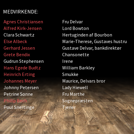
MEDVIRKENDE:
Agnes Christiansen
Fru Delvar
Alfred Kirk-Jensen
Lord Bowton
Clara Schwartz
Hertuginden af Bourbon
Else Albeck
Marie-Therese, Gustaves hustru
Gerhard Jessen
Gustave Delvar, bankdirektør
Grete Bendix
Chansonette
Gudrun Stephensen
Irene
Hans Egede Budtz
William Barkley
Heinrich Erting
Smukke
Johannes Meyer
Maurice, Delvars bror
Johnny Petersen
Lady Hiewell
Petrine Sonne
Fru Marthe
Philip Bech
Sognepræsten
Poul Snertinge
Tjener