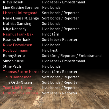
Klavs Rosell
Hvid løber / Embedsmand
Line Kirstine Sørensen
Hvid bonde
Lisbeth Holmegaard
Sort bonde / Reporter
Marie Louise M. Lange
Sort bonde / Reporter
Mathias Samsing
Sort bonde
Mirja Kennedy
Hvid bonde / Reporter
Rasmus Frank Bak
Hvidt tårn
Rasmus Rørbæk
Sort løber / Reporter
Rikke Enevoldsen
Hvid bonde
Rod Buchmann
Hvid hest
Ronny Sterlø
Sort tårn / Reporter / Embedsmand
Simon Kruse
Hvid løber / Embedsmand
Stine Pagh
Hvid bonde
Thomas Storm Hansen
Hvidt tårn / Reporter
Thuri Dannesboe
Sort bonde / Reporter
Tine Orth-Nissen
Sort bonde / Reporter
Tuan Minh Hoang
Hvid bonde / Reporter
Ulrik Bruun Andersen
Sort løber / Reporter