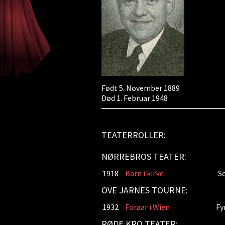
Født 5. November 1889
Død 1. Februar 1948
TEATERROLLER:
NØRREBROS TEATER:
1918
Barn i kirke
S
OVE JARNES TOURNE:
1932
Foraar i Wien
Fy
RØDE KRO TEATER: