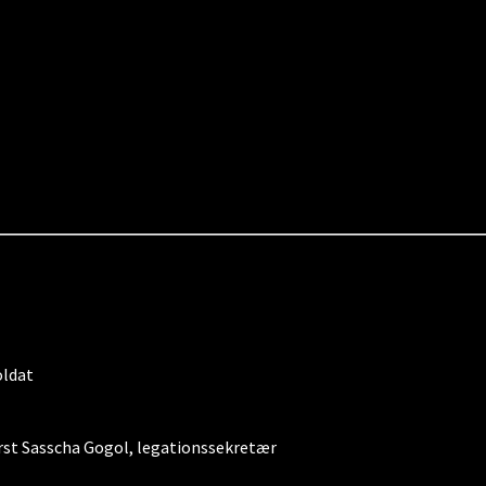
oldat
rst Sasscha Gogol, legationssekretær