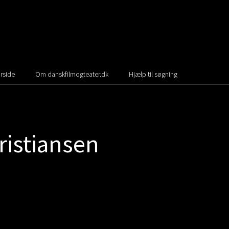
rside
Om danskfilmogteater.dk
Hjælp til søgning
ristiansen