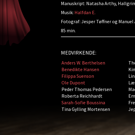
Manuskript: Natasha Arthy, Hallgri
Musik:
Halfdan E.
Fotograf: Jesper Tøffner og Manuel 
85 min.
MEDVIRKENDE:
Anders W. Berthelsen
Th
Benedikte Hansen
Ki
Filippa Suenson
Lin
Ole Dupont
Læ
Peder Thomas Pedersen
Ma
Roberta Reichhardt
Emi
Sarah-Sofie Boussina
Fre
Tina Gylling Mortensen
Je