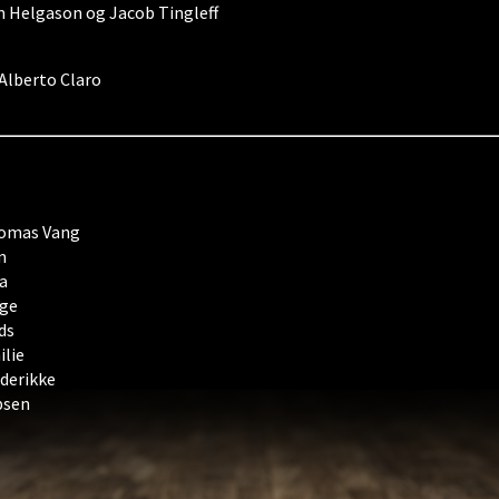
m Helgason og Jacob Tingleff
Alberto Claro
omas Vang
m
a
ge
ds
lie
derikke
psen