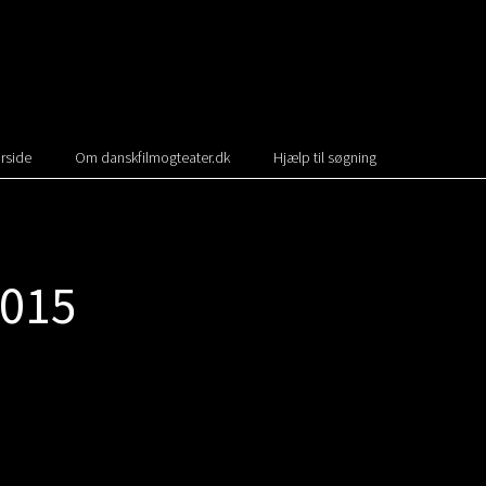
rside
Om danskfilmogteater.dk
Hjælp til søgning
015