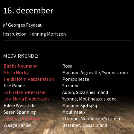
16. december
af Georges Feydeau
Instruktion: Henning Moritzen
MEDVIRKENDE:
Birthe Neumann
Rosa
Ghita Nørby
Madame Aigreville, Yvonnes mor
Heidi Holm Katzenelson
Pomponette
Ilse Rande
Suzanne
John Hahn-Petersen
Aubin, Suzannes mand
Joy-Maria Frederiksen
Yvonne, Moulineaux's kone
Rikke Weissfeld
Madame Sjotsjkij
Søren Spanning
Moulineaux
Thomas Kim Hoder
Etienne, Moulineaux's tjener
Waage Sandø
Bassinet, Rosas mand