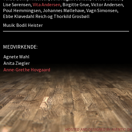
Lise Sørensen,
Vita Andersen
, Birgitte Grue, Victor Andersen,
Poul Hemmingsen, Johannes Møllehave, Vagn Simonsen,
Ebbe Kløvedahl Reich og Thorkild Grosbøll
Musik: Bodil Heister
MEDVIRKENDE:
Agnete Wahl
Anita Ziegler
Anne-Grethe Hovgaard
HOSTED AND DESIGNED BY AVENTIO.DK