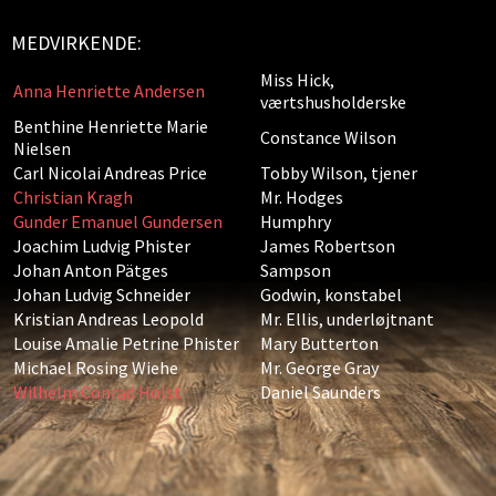
MEDVIRKENDE:
Miss Hick,
Anna Henriette Andersen
værtshusholderske
Benthine Henriette Marie
Constance Wilson
Nielsen
Carl Nicolai Andreas Price
Tobby Wilson, tjener
Christian Kragh
Mr. Hodges
Gunder Emanuel Gundersen
Humphry
Joachim Ludvig Phister
James Robertson
Johan Anton Pätges
Sampson
Johan Ludvig Schneider
Godwin, konstabel
Kristian Andreas Leopold
Mr. Ellis, underløjtnant
Louise Amalie Petrine Phister
Mary Butterton
Michael Rosing Wiehe
Mr. George Gray
Wilhelm Conrad Holst
Daniel Saunders