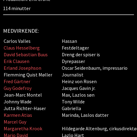
114 minutter
MEDVIRKENDE:
Carlos Valles
Hassan
Claus Hesselberg
Festdeltager
David Sebastian Buus
Dreng der spiser is
Erik Clausen
Dyrepasser
Erland Josephson
Oscar Seidenbaum, impressario
Flemming Quist Møller
Journalist
Fred Gärtner
Heinz von Rosen
Guy Godefroy
Jacques Gavin jr.
Jean-Marc Montel
Max, Lazlos søn
Johnny Wade
Tony Wilde
Jutta Richter-Haser
Gabriella
Karmen Atias
Marinda, Laslos datter
Marcel Guy
Margaretha Krook
Hildegarde Altenburg, cirkusdirektø
Mario David
Lazlo Hart