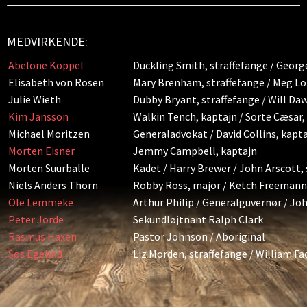
MEDVIRKENDE:
Abelone Koppel
Duckling Smith, straffefange / Georg
Elisabeth von Rosen
Mary Brenham, straffefange / Meg Lo
Julie Wieth
Dubby Bryant, straffefange / Will Daw
Kim Jansson
Walkin Tench, kaptajn / Sorte Cæsar,
Michael Moritzen
Generaladvokat / David Collins, kapta
Morten Eisner
Jemmy Campbell, kaptajn
Morten Suurballe
Kadet / Harry Brewer / John Arscott,
Niels Anders Thorn
Robby Ross, major / Ketch Freemann,
Ole Lemmeke
Arthur Philip / Generalguvernør / J
Peter Jorde
Sekundløjtnant Ralph Clark
Rasmus Haxen
Pastor Johnson / Aboriginal
Søs Egelind
Liz Morden, straffefange / William F