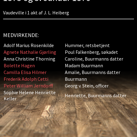
Vaudeville i 1 akt af J. L. Heiberg
MEDVIRKENDE:
Adolf Marius Rosenkilde
Hummer, retsbetjent
Agnete Nathalie Gjørling
Poul Falkenberg, søkadet
Anna Christine Thorning
Caroline, Buurmanns datter
Bolette Hagen
Madam Buurmann
Camilla Elisa Hilmer
Amalie, Buurmanns datter
Frederik Adolph Cetti
Buurmann
Peter William Jerndorff
Georg v. Stein, officer
Sophie Helene Henriette
Henriette, Buurmanns datter
Keller